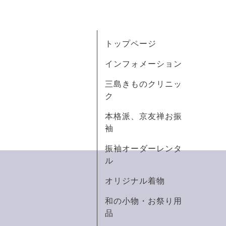
トップページ
インフォメーション
三島きものクリニッ
ク
本格派、京友禅お振
袖
振袖オーダーレンタ
ル
オリジナル着物
和の小物・お祭り用
品