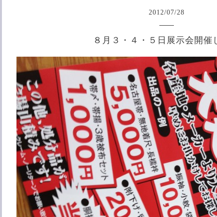
2012
/
07
/
28
８月３・４・５日展示会開催