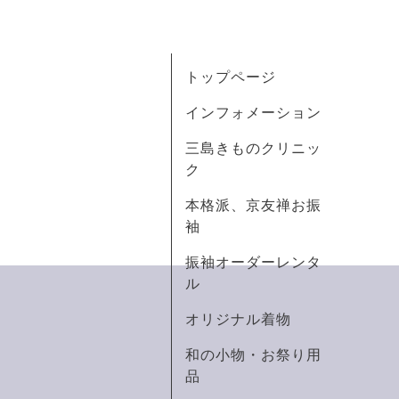
トップページ
インフォメーション
三島きものクリニッ
ク
本格派、京友禅お振
袖
振袖オーダーレンタ
ル
オリジナル着物
和の小物・お祭り用
品