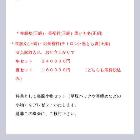
＊喪服袷(正絹)・長襦袢(正絹)･黒とも冬(正絹)
＊喪服絽
(正絹)・絽長襦袢(テトロン)･黒とも夏(正絹)
６点家紋入れ、お仕立上がりで
冬セット ２４００００円
夏セット １８００００円 （どちらも消費税込
み）
特典として喪服小物セット（草履バックや帯締めなどの
小物）をプレゼントいたします。
是非この機会に、ご検討下さい。