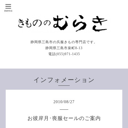
静岡県三島市の呉服きもの専門店です。
静岡県三島市泉町8-13
電話(055)971-1435
インフォメーション
2010
/
08
/
27
お彼岸月･喪服セールのご案内