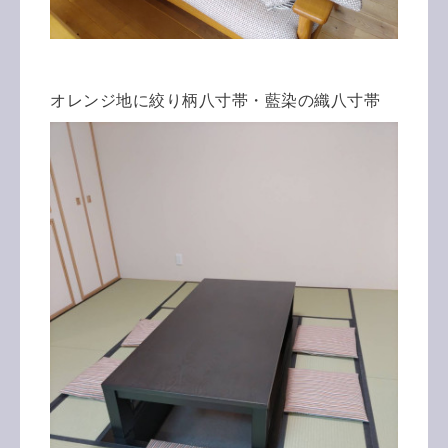
オレンジ地に絞り柄八寸帯・藍染の織八寸帯